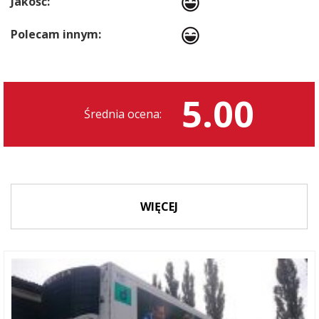
Jakość:
Polecam innym:
5.00
Średnia ocena:
WIĘCEJ