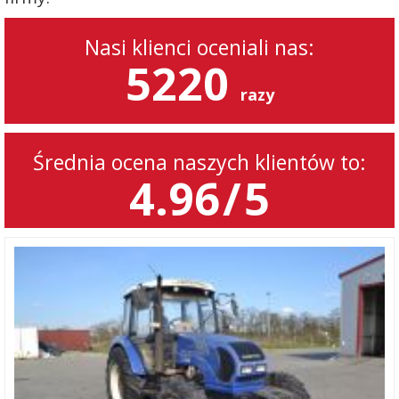
Nasi klienci oceniali nas:
5220
razy
Średnia ocena naszych klientów to:
4.96
/
5