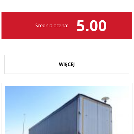
5.00
Średnia ocena:
WIĘCEJ