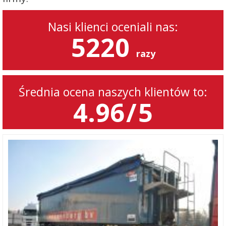
Nasi klienci oceniali nas:
5220
razy
Średnia ocena naszych klientów to:
4.96
/
5