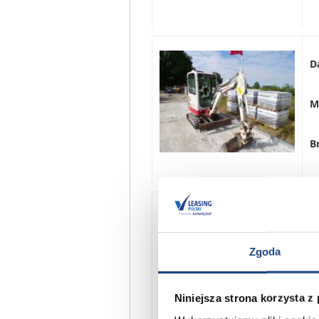
D
M
B
D
Zgoda
M
Niniejsza strona korzysta z
B