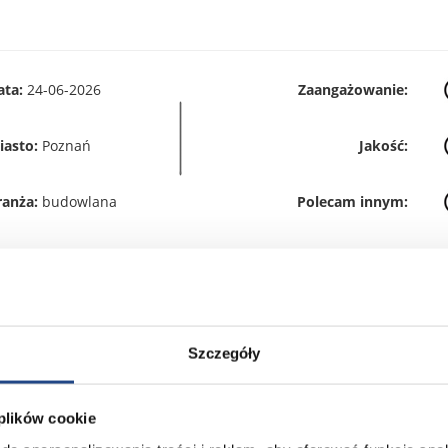
ata:
24-06-2026
Zaangażowanie:
iasto:
Poznań
Jakość:
ranża:
budowlana
Polecam innym:
ata:
23-06-2026
Zaangażowanie:
Szczegóły
iasto:
Poznań
Jakość:
 plików cookie
ranża:
transportowa
Polecam innym: