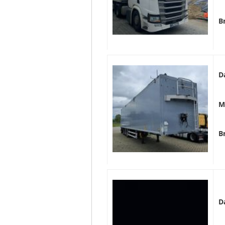
B
D
M
B
D