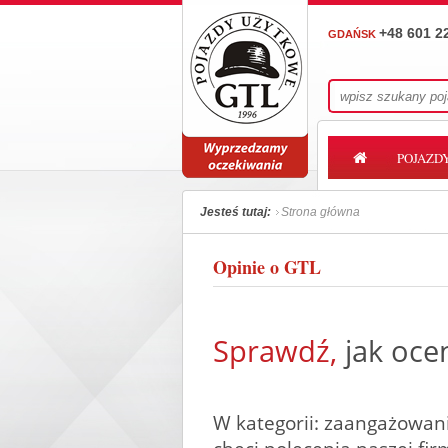
+48 601 2
GDAŃSK
POJAZD
Jesteś tutaj:
Strona główna
Opinie o GTL
Sprawdź,
jak ocen
W kategorii: zaangażowani