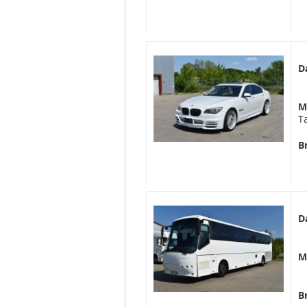
D
M
T
B
D
M
B