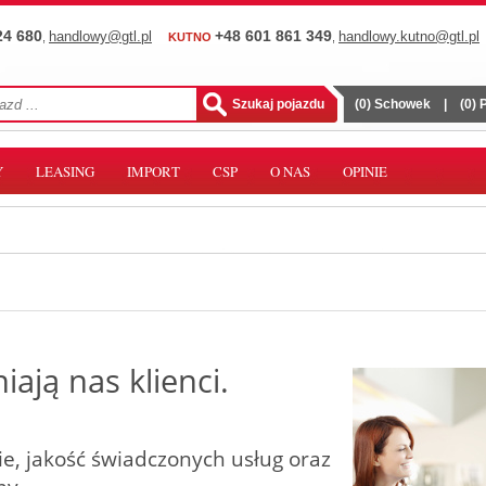
24 680
+48 601 861 349
handlowy@gtl.pl
handlowy.kutno@gtl.pl
,
KUTNO
,
(
0
) Schowek
|
(
0
)
Y
LEASING
IMPORT
CSP
O NAS
OPINIE
iają nas klienci.
e, jakość świadczonych usług oraz