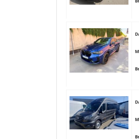
B
D
M
B
D
M
B