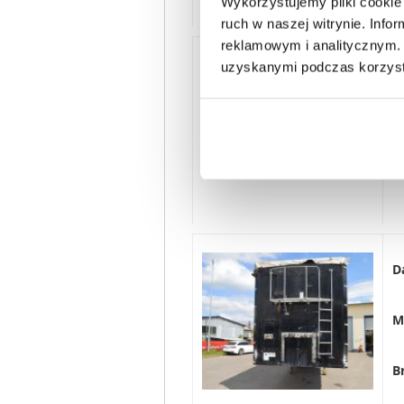
Wykorzystujemy pliki cookie 
ruch w naszej witrynie. Inf
reklamowym i analitycznym. 
uzyskanymi podczas korzysta
D
M
B
D
M
B