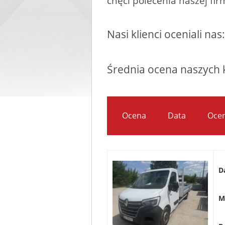
chęci polecenia naszej fir
Nasi klienci oceniali n
Średnia ocena naszych 
Ocena
Data
Oce
D
M