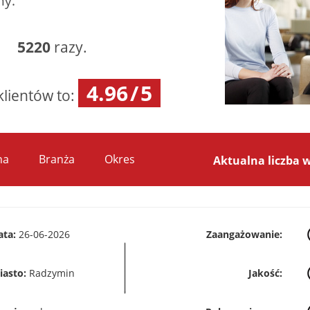
my.
as:
5220
razy.
4.96
/
5
klientów to:
na
Branża
Okres
Aktualna liczba 
ata:
26-06-2026
Zaangażowanie:
iasto:
Radzymin
Jakość: