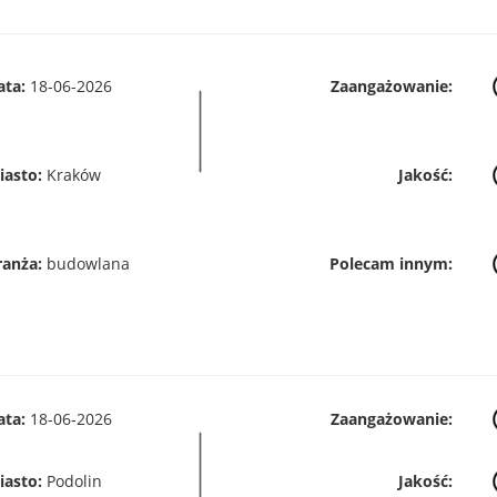
ata:
18-06-2026
Zaangażowanie:
iasto:
Kraków
Jakość:
ranża:
budowlana
Polecam innym:
ata:
18-06-2026
Zaangażowanie:
iasto:
Podolin
Jakość: