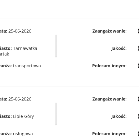
ata:
25-06-2026
Zaangażowanie:
iasto:
Tarnawatka-
Jakość:
artak
ranża:
transportowa
Polecam innym:
ata:
25-06-2026
Zaangażowanie:
iasto:
Lipie Góry
Jakość:
ranża:
usługowa
Polecam innym: