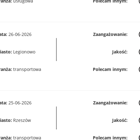
ranża:
usługowa
Polecam innym:
ata:
26-06-2026
Zaangażowanie:
iasto:
Legionowo
Jakość:
ranża:
transportowa
Polecam innym:
ata:
25-06-2026
Zaangażowanie:
iasto:
Rzeszów
Jakość:
ranża:
transportowa
Polecam innym: