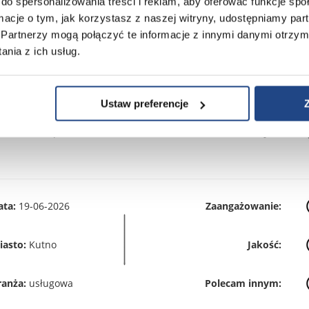
do spersonalizowania treści i reklam, aby oferować funkcje sp
ormacje o tym, jak korzystasz z naszej witryny, udostępniamy p
Partnerzy mogą połączyć te informacje z innymi danymi otrzym
nia z ich usług.
ata:
23-06-2026
Zaangażowanie:
iasto:
Bydgoszcz
Jakość:
Ustaw preferencje
ranża:
transportowa
Polecam innym:
ata:
19-06-2026
Zaangażowanie:
iasto:
Kutno
Jakość:
ranża:
usługowa
Polecam innym: