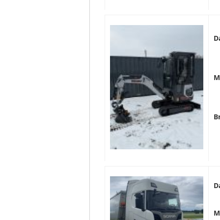
D
M
B
D
M