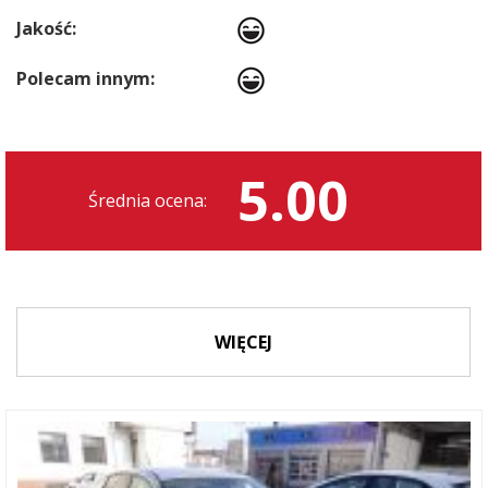
Jakość:
Polecam innym:
5.00
Średnia ocena:
WIĘCEJ