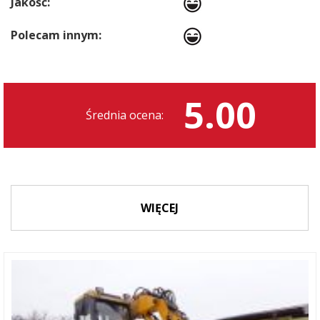
Jakość:
Polecam innym:
5.00
Średnia ocena:
WIĘCEJ