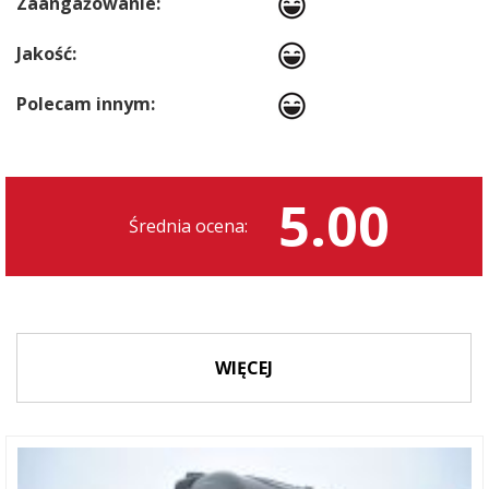
Zaangażowanie:
Jakość:
Polecam innym:
5.00
Średnia ocena:
WIĘCEJ