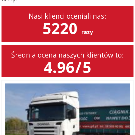
Nasi klienci oceniali nas:
5220
razy
Średnia ocena naszych klientów to:
4.96
/
5