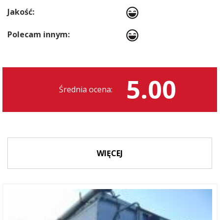
Jakość:
Polecam innym:
5.00
Średnia ocena:
WIĘCEJ