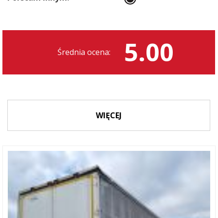
5.00
Średnia ocena:
WIĘCEJ