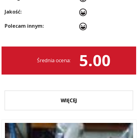
Jakość:
Polecam innym:
5.00
Średnia ocena:
WIĘCEJ