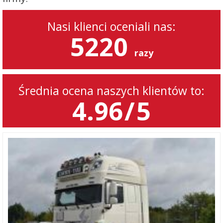
Nasi klienci oceniali nas:
5220
razy
Średnia ocena naszych klientów to:
4.96
/
5