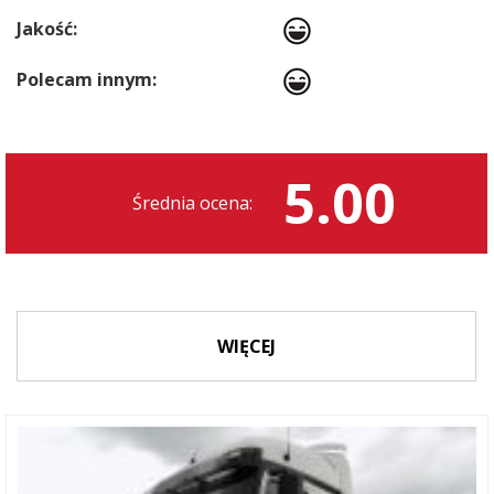
Jakość:
Polecam innym:
5.00
Średnia ocena:
WIĘCEJ