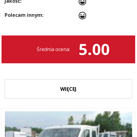
Jakość:
Polecam innym:
5.00
Średnia ocena:
WIĘCEJ