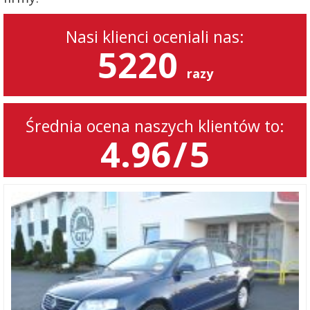
Nasi klienci oceniali nas:
5220
razy
Średnia ocena naszych klientów to:
4.96
/
5