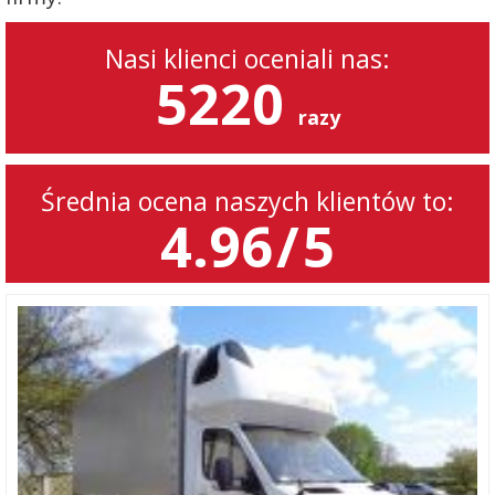
Nasi klienci oceniali nas:
5220
razy
Średnia ocena naszych klientów to:
4.96
/
5