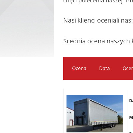
chęci polecenia naszej fir
Nasi klienci oceniali n
Średnia ocena naszych 
Ocena
Data
Oce
D
M