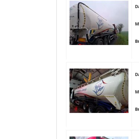
D
M
B
D
M
B