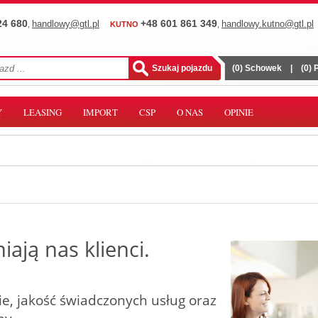
24 680
+48 601 861 349
handlowy@gtl.pl
handlowy.kutno@gtl.pl
,
KUTNO
,
(
0
) Schowek
|
(
0
)
Y
LEASING
IMPORT
CSP
O NAS
OPINIE
iają nas klienci.
e, jakość świadczonych usług oraz