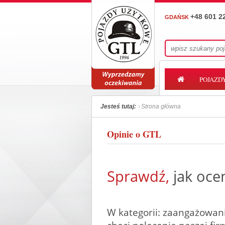
+48 601 2
GDAŃSK
POJAZD
Jesteś tutaj:
Strona główna
Opinie o GTL
Sprawdź,
jak ocen
W kategorii: zaangażowani