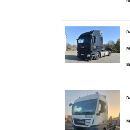
B
D
M
B
D
M