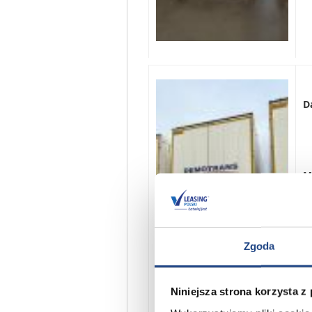
D
M
Zgoda
B
Niniejsza strona korzysta z