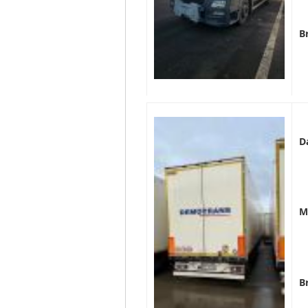
B
D
M
B