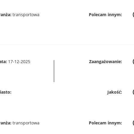
ranża:
transportowa
Polecam innym:
ata:
17-12-2025
Zaangażowanie:
iasto:
Jakość:
ranża:
transportowa
Polecam innym: