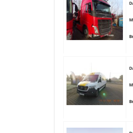
D
M
B
D
M
B