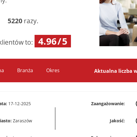
my.
as:
5220
razy.
4.96
/
5
klientów to:
na
Branża
Okres
Aktualna liczba 
ata:
17-12-2025
Zaangażowanie:
iasto:
Zaraszów
Jakość: