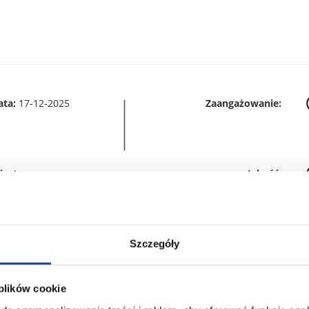
ata:
17-12-2025
Zaangażowanie:
iasto:
Jakość:
Szczegóły
ranża:
transportowa
Polecam innym:
 plików cookie