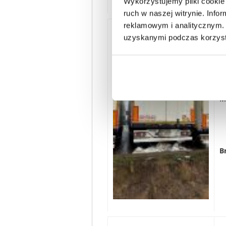
Wykorzystujemy pliki cookie 
ruch w naszej witrynie. Inf
reklamowym i analitycznym. 
uzyskanymi podczas korzysta
D
M
B