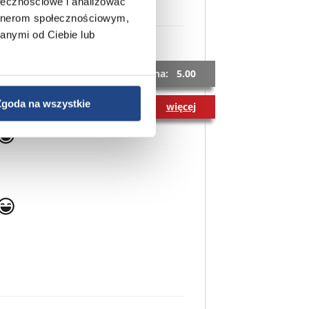
ołecznościowe i analizować
artnerom społecznościowym,
anymi od Ciebie lub
Średnia ocena: 5.00
Zgoda na wszystkie
więcej