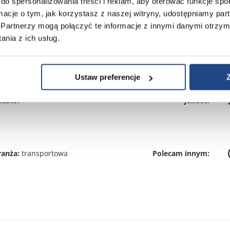
do spersonalizowania treści i reklam, aby oferować funkcje sp
ormacje o tym, jak korzystasz z naszej witryny, udostępniamy p
Partnerzy mogą połączyć te informacje z innymi danymi otrzym
nia z ich usług.
ata:
17-12-2025
Zaangażowanie:
Ustaw preferencje
iasto:
Jakość:
ranża:
transportowa
Polecam innym: