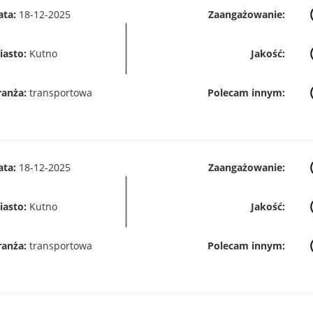
ata:
18-12-2025
Zaangażowanie:
iasto:
Kutno
Jakość:
ranża:
transportowa
Polecam innym:
ata:
18-12-2025
Zaangażowanie:
iasto:
Kutno
Jakość:
ranża:
transportowa
Polecam innym: