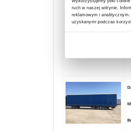
Wykorzystujemy pliki cookie 
ruch w naszej witrynie. Inf
reklamowym i analitycznym. 
uzyskanymi podczas korzysta
D
M
B
D
M
B