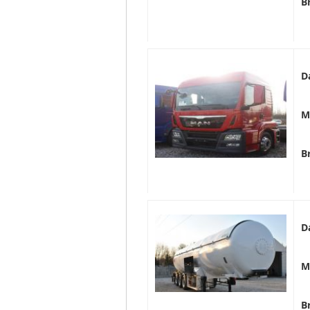
B
D
M
B
D
M
B