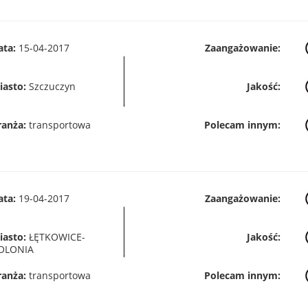
ata:
15-04-2017
Zaangażowanie:
iasto:
Szczuczyn
Jakość:
ranża:
transportowa
Polecam innym:
ata:
19-04-2017
Zaangażowanie:
iasto:
ŁĘTKOWICE-
Jakość:
OLONIA
ranża:
transportowa
Polecam innym: