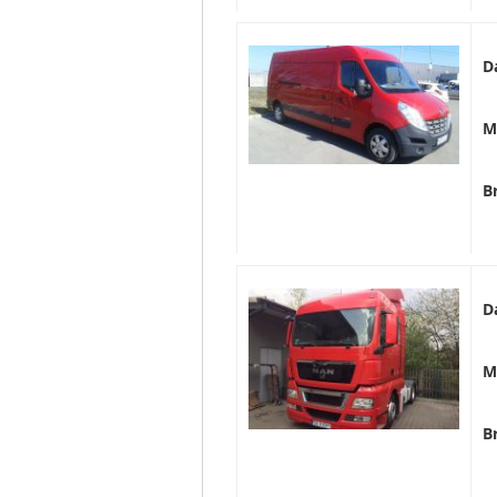
D
M
B
D
M
B