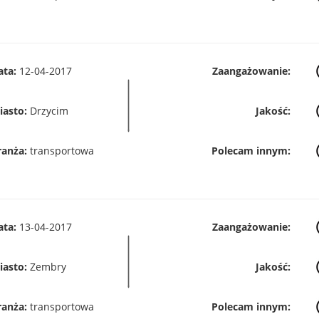
ata:
12-04-2017
Zaangażowanie:
iasto:
Drzycim
Jakość:
ranża:
transportowa
Polecam innym:
ata:
13-04-2017
Zaangażowanie:
iasto:
Zembry
Jakość:
ranża:
transportowa
Polecam innym: