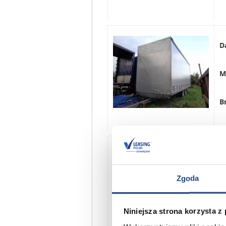
D
M
B
D
Zgoda
M
Niniejsza strona korzysta z
B