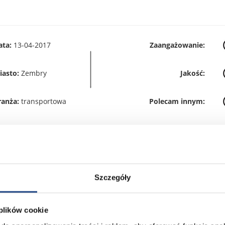
ata:
13-04-2017
Zaangażowanie:
iasto:
Zembry
Jakość:
ranża:
transportowa
Polecam innym:
ata:
15-04-2017
Zaangażowanie:
Szczegóły
iasto:
Szczuczyn
Jakość:
 plików cookie
ranża:
transportowa
Polecam innym: