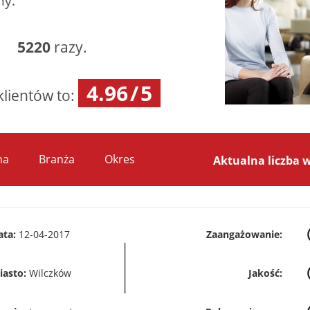
my.
as:
5220
razy.
4.96
/
5
klientów to:
na
Branża
Okres
Aktualna liczba 
ata:
12-04-2017
Zaangażowanie:
iasto:
Wilczków
Jakość: