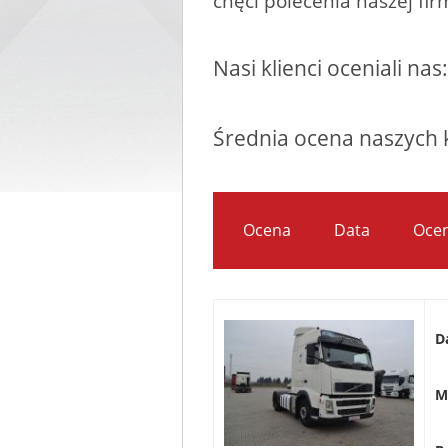
chęci polecenia naszej fir
Nasi klienci oceniali n
Średnia ocena naszych 
Ocena
Data
Oce
D
M