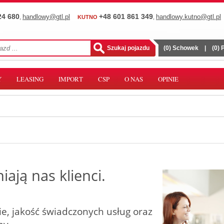
24 680
+48 601 861 349
handlowy@gtl.pl
handlowy.kutno@gtl.pl
,
KUTNO
,
(
0
) Schowek
|
(
0
)
Y
LEASING
IMPORT
CSP
O NAS
OPINIE
iają nas klienci.
e, jakość świadczonych usług oraz