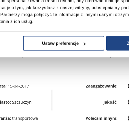
do spersonalizowania treści i reklam, aby oferować funkcje sp
ormacje o tym, jak korzystasz z naszej witryny, udostępniamy p
Partnerzy mogą połączyć te informacje z innymi danymi otrzym
nia z ich usług.
ata:
13-04-2017
Zaangażowanie:
iasto:
Łódź
Jakość:
Ustaw preferencje
ranża:
transportowa
Polecam innym:
ata:
15-04-2017
Zaangażowanie:
iasto:
Szczuczyn
Jakość:
ranża:
transportowa
Polecam innym: