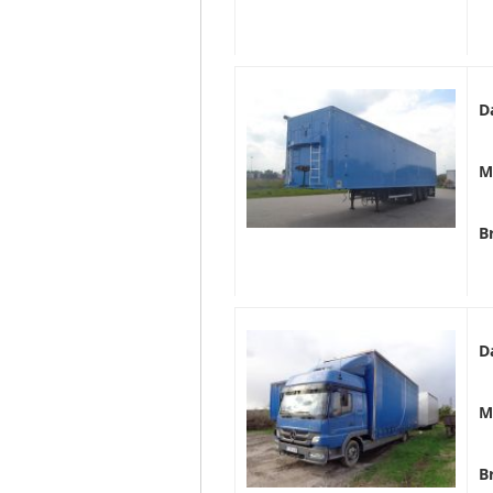
D
M
B
D
M
B