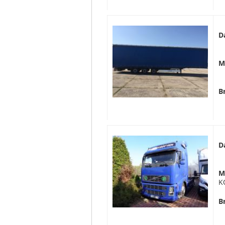
D
M
B
D
M
K
B