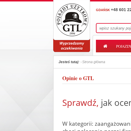
+48 601 2
GDAŃSK
POJAZD
Jesteś tutaj:
Strona główna
Opinie o GTL
Sprawdź,
jak ocen
W kategorii: zaangażowani