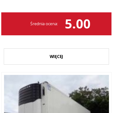
5.00
Średnia ocena:
WIĘCEJ