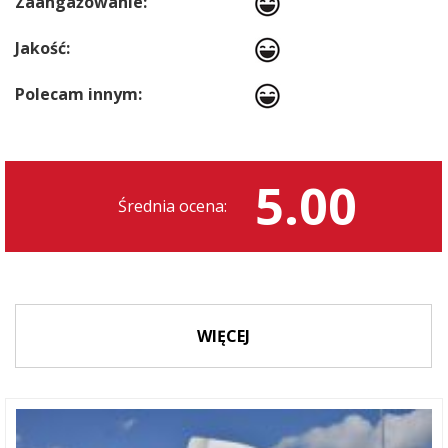
Zaangażowanie:
Jakość:
Polecam innym:
5.00
Średnia ocena:
WIĘCEJ