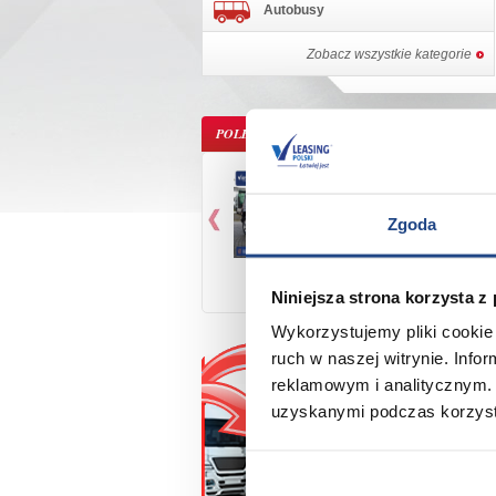
Autobusy
Zobacz wszystkie kategorie
POLECANE OFERTY
JEEP WRANGLE
Zgoda
96 100
PLN netto
Niniejsza strona korzysta z
Wykorzystujemy pliki cookie 
ruch w naszej witrynie. Inf
reklamowym i analitycznym. 
IMPORT NA ZAMÓ
uzyskanymi podczas korzysta