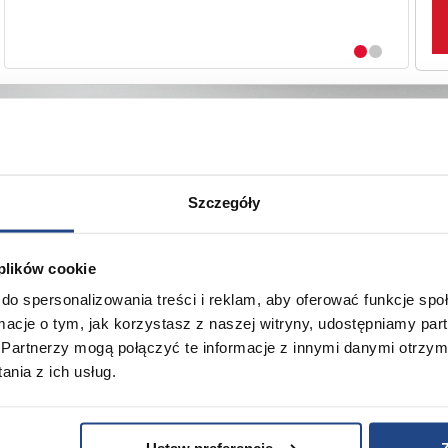
R
BMW X6 XDRIVE 30d
Szczegóły
106 800
PLN netto
 plików cookie
do spersonalizowania treści i reklam, aby oferować funkcje sp
ormacje o tym, jak korzystasz z naszej witryny, udostępniamy p
O
Partnerzy mogą połączyć te informacje z innymi danymi otrzym
WIENIE
POBIERZ APLIKACJĘ GTL
S
nia z ich usług.
N
Ś
Ustaw preferencje