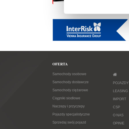
OFERTA
Samochody osobowe
Samochody dostawcze
POJAZDY
Samochody ciężarowe
LEASING
Ciągniki siodłowe
IMPORT
Naczepy i przyczepy
CSP
Pojazdy specjalistyczne
O NAS
Sprzedaj swój pojazd
OPINIE