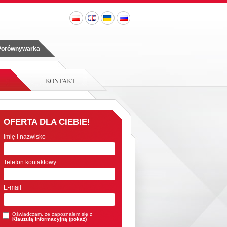
 Porównywarka
KONTAKT
OFERTA DLA CIEBIE!
Imię i nazwisko
Telefon kontaktowy
E-mail
Oświadczam, że zapoznałem się z
Klauzulą Informacyjną (
pokaż
)