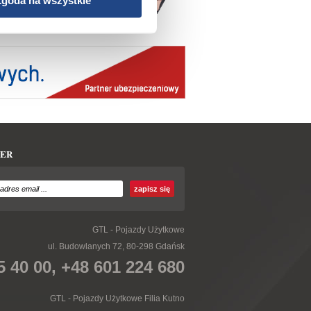
ER
GTL - Pojazdy Użytkowe
ul. Budowlanych 72, 80-298 Gdańsk
5 40 00, +48 601 224 680
GTL - Pojazdy Użytkowe Filia Kutno