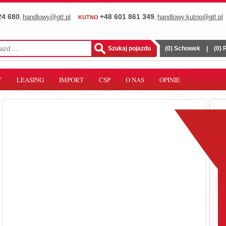
24 680
+48 601 861 349
handlowy@gtl.pl
handlowy.kutno@gtl.pl
,
KUTNO
,
(
0
) Schowek
|
(
0
)
Y
LEASING
IMPORT
CSP
O NAS
OPINIE