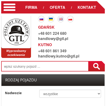
FIRMA
OFERTA
KONTAKT
/
/
GDAŃSK
+48 601 224 680
handlowy@gtl.pl
KUTNO
+48 601 861 349
handlowy.kutno@gtl.pl
RODZAJ POJAZDU
Nadwozie