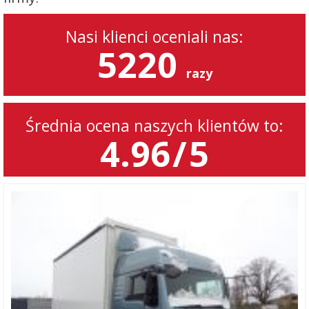
Nasi klienci oceniali nas:
5220
razy
Średnia ocena naszych klientów to:
4.96
/
5