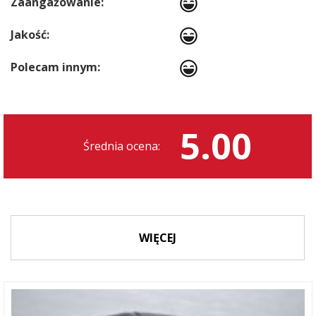
Zaangażowanie:
Jakość:
Polecam innym:
5.00
Średnia ocena:
WIĘCEJ