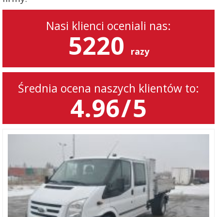
Nasi klienci oceniali nas:
5220
razy
Średnia ocena naszych klientów to:
4.96
/
5