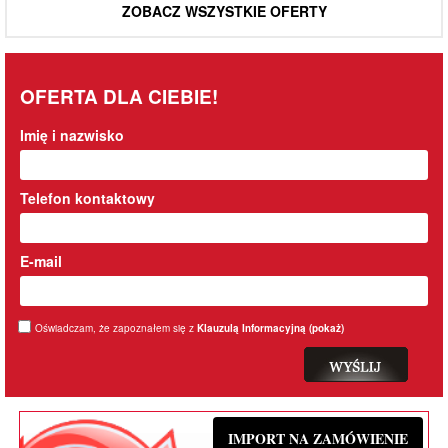
ZOBACZ WSZYSTKIE OFERTY
OFERTA DLA CIEBIE!
Imię i nazwisko
Telefon kontaktowy
E-mail
Oświadczam, że zapoznałem się z
Klauzulą Informacyjną (
pokaż
)
IMPORT NA ZAMÓWIENIE