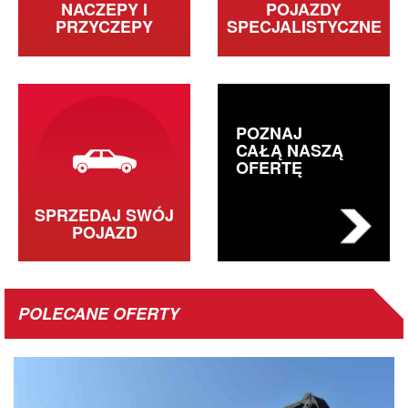
NACZEPY I
POJAZDY
PRZYCZEPY
SPECJALISTYCZNE
POZNAJ
CAŁĄ NASZĄ
OFERTĘ
SPRZEDAJ SWÓJ
POJAZD
POLECANE OFERTY