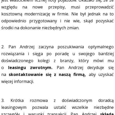
jest właścicielem licznej floty pojazdów. Okazało się, że ze
względu na nowe przepisy, musi przeprowadzić
kosztowną modernizację w firmie. Nie był jednak na to
odpowiednio przygotowany i nie wie, skąd pozyskać
środki na dokonanie niezbędnych zmian.
2. Pan Andrzej zaczyna poszukiwania optymalnego
rozwiązania i sięga po poradę u swojego bardziej
doświadczonego kolegi z branży, który mówi mu
o
leasingu zwrotnym.
Pan Andrzej decyduje się
na
skontaktowanie się z naszą firmą,
aby uzyskać
więcej informacji.
3. Krótka rozmowa z doświadczonym doradcą
leasingowym pozwala ustalić wszelkie niezbędne
szczegóły i warunki transakcji. Pan Andrzej
składa