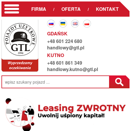
FIRMA
OFERTA
KONTAKT
/
/
GDAŃSK
+48 601 224 680
handlowy@gtl.pl
KUTNO
+48 601 861 349
handlowy.kutno@gtl.pl