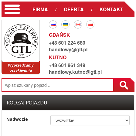
FIRMA
OFERTA
KONTAKT
/
/
GDAŃSK
+48 601 224 680
handlowy@gtl.pl
KUTNO
+48 601 861 349
handlowy.kutno@gtl.pl
RODZAJ POJAZDU
Nadwozie