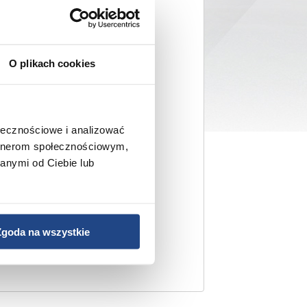
O plikach cookies
ołecznościowe i analizować
artnerom społecznościowym,
anymi od Ciebie lub
Zgoda na wszystkie