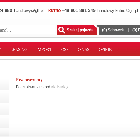
24 680
+48 601 861 349
handlowy@gtl.pl
handlowy.kutno@gtl.pl
,
KUTNO
,
(
0
) Schowek
|
(
0
)
Y
LEASING
IMPORT
CSP
O NAS
OPINIE
Przepraszamy
Poszukiwany rekord nie istnieje.